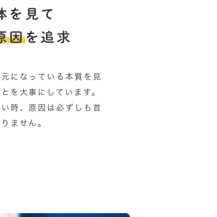
体を見て
原因
を追求
の元になっている本質を見
ことを大事にしています。
痛い時、原因は必ずしも首
限りません。