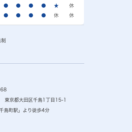
●
●
●
●
★
休
●
●
●
●
休
休
先制
168
83 東京都大田区千鳥1丁目15-1
千鳥町駅」より徒歩4分