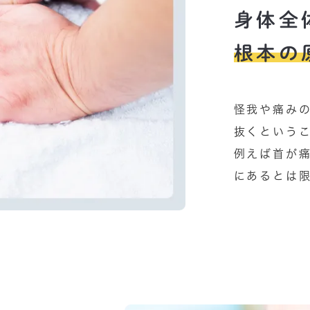
身体全
根本の
怪我や痛み
抜くという
例えば首が
にあるとは