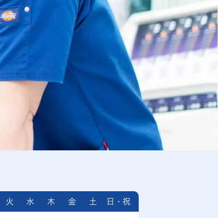
火
水
木
金
土
日・祝